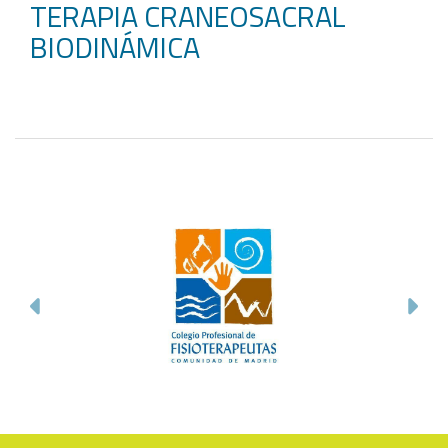
TERAPIA CRANEOSACRAL
BIODINÁMICA
Anterior
Sig