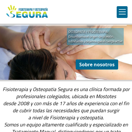
OSTEOPATÍA Y FISIOTERAPIA
Encontramos el origen de la lesión,
lo tratamos y dejamos que el cuerpo actúe
Sobre nosotros
Centro de fisioterapia 
Fisioterapia y Osteopatia Segura es una clínica formada por
profesionales colegiados, ubicada en Mostotes
desde 2008 y con más de 17 años de experiencia con el fin
de cubrir todas las necesidades que puedan surgir
a nivel de Fisioterapia y osteopatia.
Somos un equipo altamente cualificado y especializado en
Tratamiento Manual, distinguiendonos por un trato