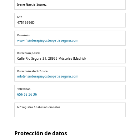
Irene García Suárez
NIF
47519596D
Dominio
www.fisioterapiayosteopatiasegura.com
Dirección postal
Calle Río Segura 21, 28935 Móstoles (Madrid)
Dirección electrónica
info
fisioterapiayosteopatiasegura.com
Teléfonos
656 68 36 36
N.º registro / datos adicionales
Protección de datos