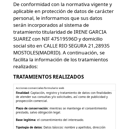
De conformidad con la normativa vigente y
aplicable en protección de datos de carácter
personal, le informamos que sus datos
serán incorporados al sistema de
tratamiento titularidad de IRENE GARCIA
SUAREZ con NIF 47519596D y domicilio
social sito en CALLE RIO SEGURA 21,28935
MOSTOLES(MADRID). A continuación, se
facilita la información de los tratamientos
realizados:
TRATAMIENTOS REALIZADOS
Tratamientos de datos derivados del uso de la web
Acciones comerciales formulario web
Finalidad:
Captación, registro y tratamiento de datos con finalidades
de atender sus consultas y/o solicitudes, así como de publicidad y
prospección comercial.
Plazo de conservación:
mientras se mantenga el consentimiento
prestado, salvo obligación legal.
Base legítima:
el consentimiento del interesado.
Tipología de datos:
Datos básicos: nombre y apellidos, dirección