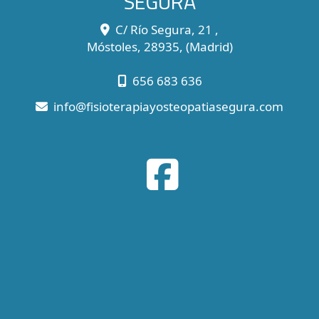
SEGURA
C/ Río Segura, 21 ,
Móstoles
,
28935
,
(Madrid)
656 683 636
info
fisioterapiayosteopatiasegura.com